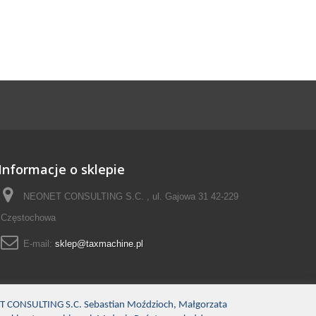
Informacje o sklepie
NEONET CONSULTING S.C. , ul. Gajowa 31 42-229
Częstochowa
E-mail:
sklep@taxmachine.pl
ET CONSULTING S.C. Sebastian Moździoch, Małgorzata