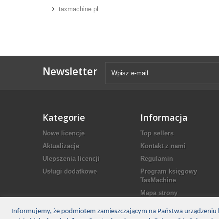
taxmachine.pl
Newsletter
Kategorie
Informacja
Nowe licencje
Top sellers
Aktualizacje
Kontakt z nami
Ulepszenia licencji
Regulamin
Usługi dodatkowe
Program księgowy
TaxMachine
Mapa strony
Informujemy, że podmiotem zamieszczającym na Państwa urządzeniu k