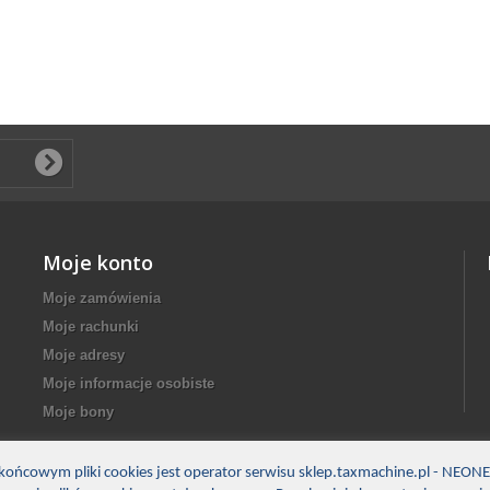
Moje konto
Moje zamówienia
Moje rachunki
Moje adresy
Moje informacje osobiste
Moje bony
ońcowym pliki cookies jest operator serwisu sklep.taxmachine.pl - NEON